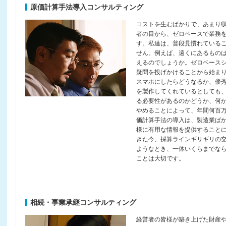
原価計算手法導入コンサルティング
コストを生むばかりで、あまり
者の目から、ゼロベースで業務
す。私達は、普段見慣れている
せん。例えば、遠くにあるもの
えるのでしょうか。ゼロベース
疑問を投げかけることから始ま
スマホにしたらどうなるか、優
を製作してくれているとしても
る必要性があるのかどうか、何
やめることによって、年間何百
価計算手法の導入は、製造業ば
様に有用な情報を提供すること
きた今、採算ラインギリギリの
ようなとき、一体いくらまでな
ことは大切です。
相続・事業承継コンサルティング
経営者の皆様が築き上げた財産