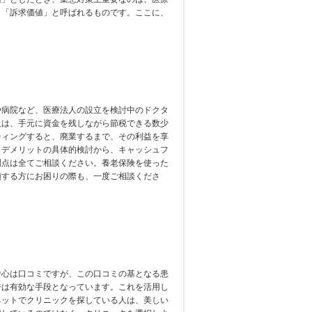
、「訴求価値」と呼ばれるものです。ここに、
。
や病院など、医療法人の設立を検討中のドクタ
人は、手元に資金を残しながら節税できる数少
ティングすると、廃業するまで、その利益を享
・デメリットの具体的検討から、キャッシュフ
問点は全てご相談ください。養老保険を使った
頼する方にお困りの際も、一度ご相談くださ
中心は口コミですが、この口コミの基となる患
ジは有効な手段となっています。これを活用し
ネットでクリニックを探している人は、美しい