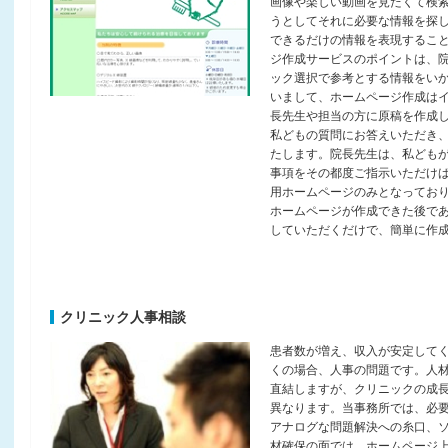
画像や楽しい動画を見たくて検
うとしてそれに必要な情報を探
できるだけの情報を表現するこ
ジ作成サービスのポイントは、
ック選択で参考とする情報をい
いまして、ホームページ作成は
長先生や担当の方に原稿を作成
私どもの質問にお答えいただき
たします。院長先生は、私ども
事項をその都度ご指示いただけ
用ホームページのみとなってお
ホームページが作成できた後で
していただくだけで、簡単に作
クリニック人事相談
患者数が増え、収入が安定して
くの場合、人事の問題です。人
直結しますが、クリニックの成
異なります。当事務所では、必
アナログな問題解決への糸口、
材確保の面では、ホームページ