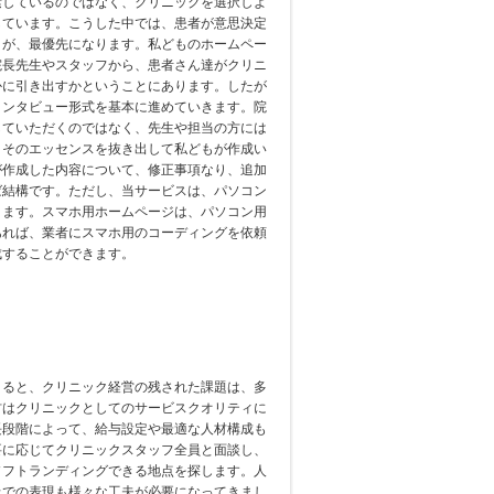
索しているのではなく、クリニックを選択しよ
しています。こうした中では、患者が意思決定
とが、最優先になります。私どものホームペー
院長先生やスタッフから、患者さん達がクリニ
かに引き出すかということにあります。したが
インタビュー形式を基本に進めていきます。院
していただくのではなく、先生や担当の方には
、そのエッセンスを抜き出して私どもが作成い
が作成した内容について、修正事項なり、追加
ば結構です。ただし、当サービスは、パソコン
ります。スマホ用ホームページは、パソコン用
あれば、業者にスマホ用のコーディングを依頼
成することができます。
くると、クリニック経営の残された課題は、多
材はクリニックとしてのサービスクオリティに
長段階によって、給与設定や最適な人材構成も
要に応じてクリニックスタッフ全員と面談し、
ソフトランディングできる地点を探します。人
上での表現も様々な工夫が必要になってきまし