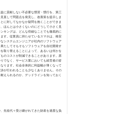
収益に貢献しない不必要な慣習・慣行を、第三
を見直して問題点を発見し、改善策を提示しま
ことに対してなかなか疑問を抱くことができま
は、ほんとは小さくないのにどうして小さく見
シンキングは、どんな些細なことでも徹底的に
ります。従業員に持たせているスマホは、格安
秀なシステムエンジニアが社内のソフトウェア
、果たしてそもそもソフトウェアを自社開発す
かを取り替えることによって、あるいは何かを
万ものコストが削減できることがあります。原
かりでなく、サービス業においても経営者の皆
になります。社会全体的に利益幅が薄くなって
交渉が行われることも少なくありません。その
ら耐えられるのか、デッドラインを知っておく
や、先祖代々受け継がれてきた財産を過度な負