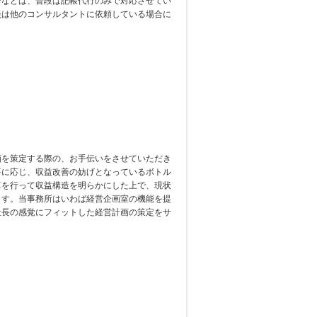
合などは、普段は記帳代行のみで対応させてい
談は他のコンサルタントに依頼している場合に
画を策定する際の、お手伝いをさせていただき
要に応じ、収益改善の妨げとなっているボトル
算を行って収益構造を明らかにした上で、現状
ます。当事務所はいわば経営企画室の機能を提
社長の感覚にフィットした経営計画の策定をサ