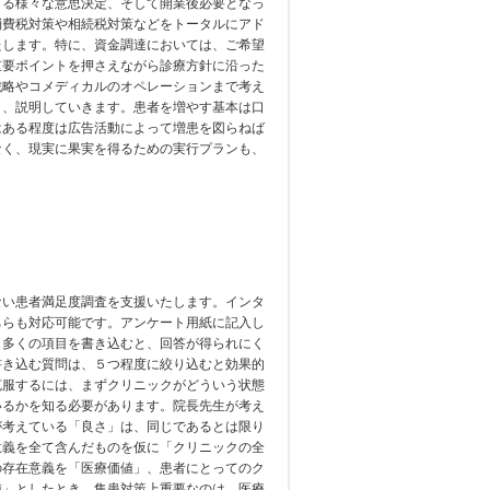
くる様々な意思決定、そして開業後必要となっ
消費税対策や相続税対策などをトータルにアド
たします。特に、資金調達においては、ご希望
重要ポイントを押さえながら診療方針に沿った
戦略やコメディカルのオペレーションまで考え
し、説明していきます。患者を増やす基本は口
はある程度は広告活動によって増患を図らねば
なく、現実に果実を得るための実行プランも、
ない患者満足度調査を支援いたします。インタ
ちらも対応可能です。アンケート用紙に記入し
り多くの項目を書き込むと、回答が得られにく
書き込む質問は、５つ程度に絞り込むと効果的
克服するには、まずクリニックがどういう状態
いるかを知る必要があります。院長先生が考え
が考えている「良さ」は、同じであるとは限り
意義を全て含んだものを仮に「クリニックの全
の存在意義を「医療価値」、患者にとってのク
値」としたとき、集患対策上重要なのは、医療