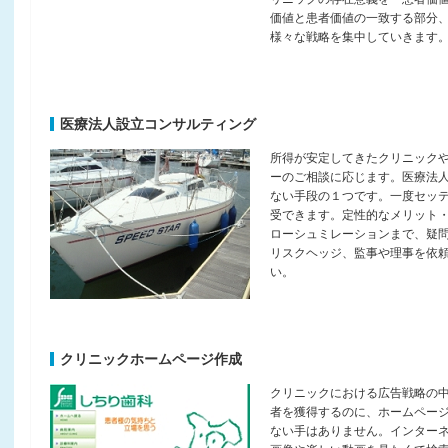
価値と患者価値の一致する部分
様々な戦略を集中していきます
医療法人設立コンサルティング
所得が安定してきたクリニック
ーのご相談に応じます。医療法
ない手段の１つです。一度セッ
受できます。定性的なメリット
ローシュミレーションまで、疑
リスクヘッジ、監事や理事を依
い。
クリニックホームページ作成
クリニックにおける広告戦略の
者を獲得するのに、ホームペー
ない手はありません。インター