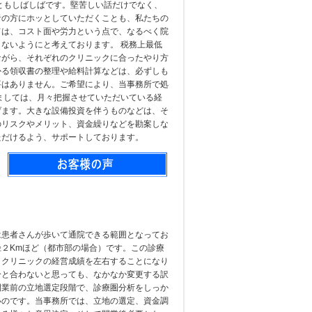
ともしばしばです。堅苦しい話だけでなく、
者の方にホッとしていただくことも、私たちの
ては、コスト面や労力という点で、なるべく院
ないようにと考えております。 税務上最低
ながら、それぞれのクリニックに合ったやり方
かる領収書の整理や給料計算などは、必ずしも
要はありません。ご希望により、当事務所で処
ましては、月々把握させていただいている経
げます。大きな設備投資を伴うものなどは、そ
のリスクやメリット、資金繰りなどを勘案しな
ただけるよう、サポートしております。
は患者さんが歩いて通院できる範囲となってお
２Kmほど（都市部の場合）です。この診療
、クリニックの経営成績を左右することになり
分と合わないと思っても、なかなか変更する訳
開業前の立地選定段階で、診療圏分析をしっか
いのです。当事務所では、立地の選定、資金調