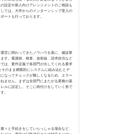
ムの設定や新人向けアレンジメントのご相談も
ましては、大学からのインターンシップ受入の
サポートも行っております。
会運営に関わってきたノウハウを基に、健診業
します。看護師、検査、放射線、請求担当など
ーでは、要件定義で各部門が出してくれる要求
をそのまま網羅的にシステムに組み込むとデ
雑になってチェックが難しくなるため、エラー
かねません。まずは全部門にまたがる業務の基
ラレルに設定し、そこに肉付けをしていく形で
ます。
て粛々と手続きをしていらっしゃる場合など、