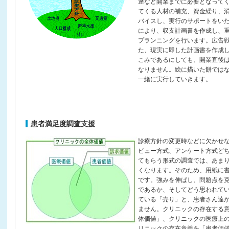
達など開業までに必要となって
てくる人材の補充、資金繰り、
バイスし、実行のサポートをい
により、収支計画書を作成し、
プランニングを行います。広告
た、現実に即した計画書を作成
こみであるにしても、開業直後
なりません。絵に描いた餅では
一緒に実行していきます。
患者満足度調査支援
診療方針の変更時などに欠かせ
ビュー方式、アンケート方式ど
てもらう形式の調査では、あま
くなります。そのため、用紙に
です。強みを伸ばし、問題点を
であるか、そしてどう思われて
ている「売り」と、患者さん達
ません。クリニックの存在する
体価値」、クリニックの医療上
リニックの存在意義を「患者価