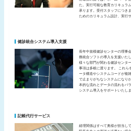
た。実行可能な教育カリキュラ
承ります。受付スタッフにつき
ためのカリキュラム設計、実行
健診統合システム導入支援
長年中規模健診センターの理事
務統合ソフトの導入を支援いた
様々な部門が関わる健診センタ
事項は多岐に渡ります。 これら
ータ構造やシステムコードが複
で止まりがちなシステムになり
本的な流れとデータの流れをパ
システム導入をサポートいたし
記帳代行サービス
経理関係はすべて奥様が担当し