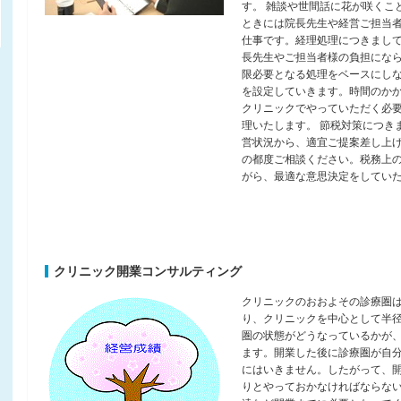
す。 雑談や世間話に花が咲くこ
ときには院長先生や経営ご担当
仕事です。経理処理につきまし
長先生やご担当者様の負担になら
限必要となる処理をベースにし
を設定していきます。時間のか
クリニックでやっていただく必
理いたします。 節税対策につき
営状況から、適宜ご提案差し上
の都度ご相談ください。税務上
がら、最適な意思決定をしてい
クリニック開業コンサルティング
クリニックのおおよその診療圏
り、クリニックを中心として半径
圏の状態がどうなっているかが
ます。開業した後に診療圏が自
にはいきません。したがって、
りとやっておかなければならな